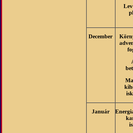
Lev
p
December
Körny
adven
fo
be
Ma
kih
is
Január
Energi
ka
i