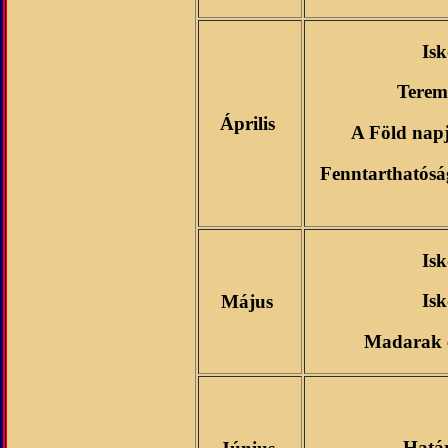
Is
Terem
Április
A Föld nap
Fenntarthatósá
Is
Isk
Május
Madarak é
Határ