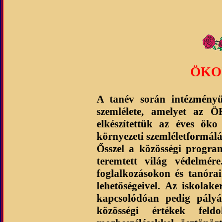
ÖKO
A tanév során intézményü
szemlélete, amelyet az 
elkészítettük az éves ök
környezeti szemléletformál
Ősszel a közösségi program
teremtett világ védelmé
foglalkozásokon és tanóra
lehetőségeivel. Az iskolak
kapcsolódóan pedig pályáz
közösségi értékek fel