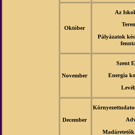
Az Isko
Terem
Október
Pályázatok kész
fennt
Szent E
Energia k
November
Levél
Környezettudatos
Adv
December
Madáretetők 