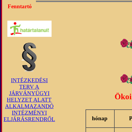
Fenntartó
INTÉZKEDÉSI
TERV A
JÁRVÁNYÜGYI
Ökoi
HELYZET ALATT
ALKALMAZANDÓ
INTÉZMÉNYI
hónap
ELJÁRÁSRENDRŐL