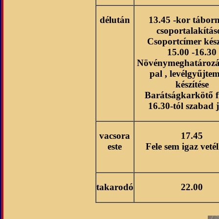
délután
13.45 -kor táborn
csoportalakítá
Csoportcímer kész
15.00 -16.30
Növénymeghatározá
pal , levélgyűjte
készítése
Barátságkarkötő f
16.30-tól szabad 
vacsora
17.45
este
Fele sem igaz veté
takarodó
22.00