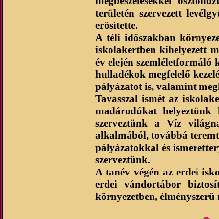
megbeszélésekkel ösztönö
területén szervezett levél
erősítette.
A téli időszakban környeze
iskolakertben kihelyezett ma
év elején szemléletformáló 
hulladékok megfelelő kezel
pályázatot is, valamint meg
Tavasszal ismét az iskolak
madárodúkat helyeztünk k
szerveztünk a Víz világn
alkalmából, továbbá teremt
pályázatokkal és ismeretter
szerveztünk.
A tanév végén az erdei isko
erdei vándortábor biztosí
környezetben, élményszerű 