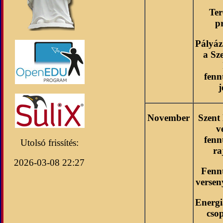
Ter
p
Pályáz
a Sz
fenn
j
November
Szent 
v
fenn
Utolsó frissítés:
ra
2026-03-08 22:27
Fenn
versen
Energ
cso