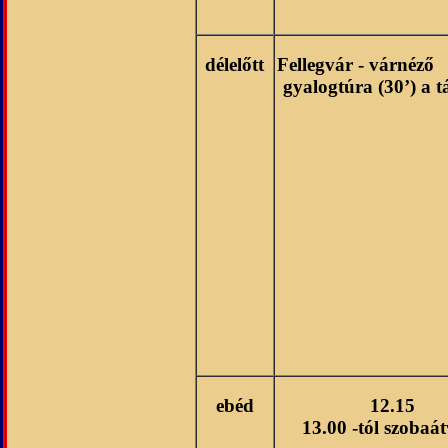
délelőtt
Fellegvár - vá
gyalogtúra (30’) a 
ebéd
12.15
13.00 -tól szobaát