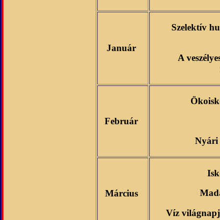
Szelektív h
Január
A veszélye
Ökoisk
Február
Nyári 
Is
Madá
Március
Víz világnap