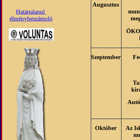
Augusztus
mun
Határtalanul
meg
élménybeszámoló
ÖKO 
Szeptember
Fe
Ta
kir
Autó
Október
Az Is
mu