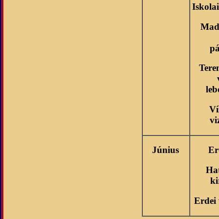
Iskola
Mada
pá
Tere
leb
Ví
vi
Június
Er
Ha
k
Erdei