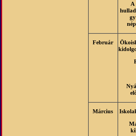
A 
hulla
gy
nép
Február
Ökois
kidolg
Nyá
el
Március
Iskola
Ma
ki