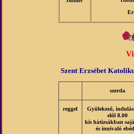
Június
Er
Vi
Szent Erzsébet Katoliku
szerda
reggel
Gyülekező, indulás 
elől 8.00
kis hátizsákban sajá
és innivaló ebé