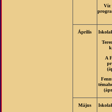
Víz
progra
Április
Iskola
Tere
k
A F
pr
(á
Fenn
témahé
(ápr
Május
Iskola